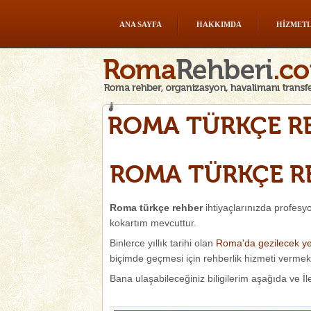
ANA SAYFA
HAKKIMDA
HIZMET
ROMA TÜRKÇE RE
ROMA TÜRKÇE R
Roma türkçe rehber
ihtiyaçlarınızda profesyo
kokartım mevcuttur.
Binlerce yıllık tarihi olan
Roma'da gezilecek ye
biçimde geçmesi için rehberlik hizmeti vermekt
Bana ulaşabileceğiniz biligilerim aşağıda ve İ