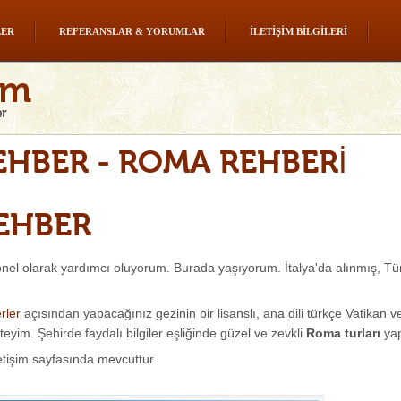
LER
REFERANSLAR & YORUMLAR
İLETIŞIM BILGILERI
HBER - ROMA REHBERI
EHBER
nel olarak yardımcı oluyorum. Burada yaşıyorum. İtalya'da alınmış, Türkç
rler
açısından yapacağınız gezinin bir lisanslı, ana dili türkçe Vatikan 
eyim. Şehirde faydalı bilgiler eşliğinde güzel ve zevkli
Roma turları
yap
letişim sayfasında mevcuttur.